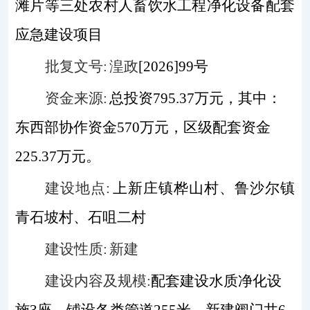
滩片等三处农村人畜饮水工程净化设备配套
应急建设项目
批复
文号
:
湟政
[2026]99
号
资金来源
:
总投资
795.37
万元，其中：
东西部协作资金
570
万元，
区
级配套
资金
225.37
万元
。
建设地点
:
上新庄镇桦山村、鲁沙尔镇
青石坡村、石咀二村
建设性质
:
新建
建设内容及规模
:
配套建设水质净化设
施
3
座，铺设各类管道
255
米，新建阀门井
6