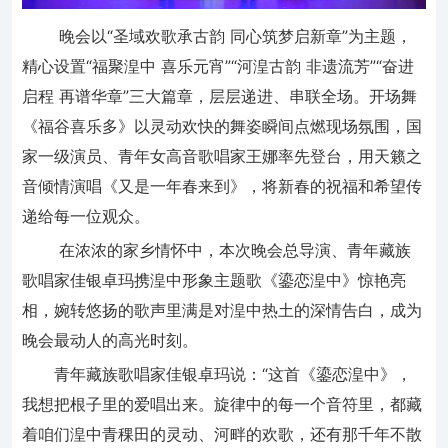
晚会以“圣域欢歌承古韵 同心筑梦启新章”为主题，
精心设置“福聚湟中 喜乐元宵”“河湟古韵 非遗流芳”“奋进
启程 再谱华章”三大篇章，层层递进、串联全场。开场舞
《福谷喜乐多》以灵动欢快的舞姿瞬间点燃现场氛围，国
家一级演员、青年女高音歌唱家王娜率先登台，用天籁之
音倾情演唱《又是一年春来到》，将新春的祝福和希望传
递给每一位观众。
在浓浓的家乡情怀中，本次晚会总导演、青年藏族
歌唱家佳银卓玛携湟中形象主题歌《鎏恋湟中》惊艳亮
相，婉转悠扬的歌声里满是对湟中热土的深情告白，成为
晚会最动人的高光时刻。
青年藏族歌唱家佳银卓玛说：“这首《鎏恋湟中》，
我想把根子里的爱唱出来。旋律中的每一个音符里，都藏
着咱们湟中青稞田的灵动、河畔的欢歌，还有那千年不散