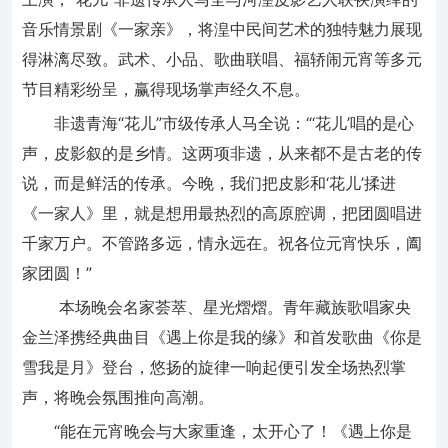
音乐情景剧《一家亲》，将湟中民间艺术的独特魅力展现
得淋漓尽致。武术、小品、歌曲联唱、福轿闹元宵等多元
节目精彩纷呈，赢得现场掌声经久不息。
非遗青海“花儿”市级传承人马全说：“‘花儿’唱的是心
声，皮影叙的是乡情。这两项非遗，从来都不是古老的传
说，而是鲜活的传承。今晚，我们把皮影和‘花儿’揉进
《一家人》里，就是想用最热烈的高原腔调，把团圆唱进
千家万户。不管路多远，情永远在。祝各位元宵快乐，阖
家团圆！”
本场晚会名家荟萃、星光熠熠。青年藏族歌唱家央
金兰泽携经典曲目《遇上你是我的缘》和首发歌曲《你是
雪我是月》登台，悠扬的旋律一响起便引发全场热烈掌
声，将晚会氛围推向高潮。
“能在元宵晚会与大家重逢，太开心了！《遇上你是