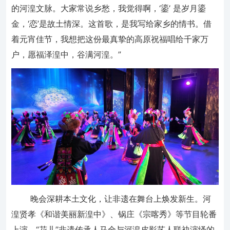
的河湟文脉。大家常说乡愁，我觉得啊，‘鎏’ 是岁月鎏
金，‘恋’是故土情深。这首歌，是我写给家乡的情书。借
着元宵佳节，我想把这份最真挚的高原祝福唱给千家万
户，愿福泽湟中，谷满河湟。”
晚会深耕本土文化，让非遗在舞台上焕发新生。河
湟贤孝《和谐美丽新湟中》、锅庄《宗喀秀》等节目轮番
上演，“花儿”非遗传承人马全与河湟皮影艺人联袂演绎的