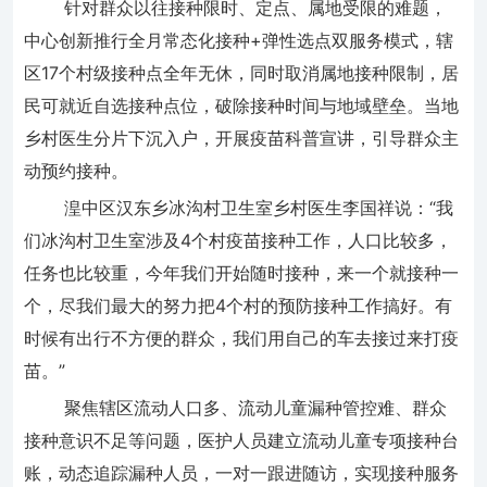
针对群众以往接种限时、定点、属地受限的难题，
中心创新推行全月常态化接种+弹性选点双服务模式，辖
区17个村级接种点全年无休，同时取消属地接种限制，居
民可就近自选接种点位，破除接种时间与地域壁垒。当地
乡村医生分片下沉入户，开展疫苗科普宣讲，引导群众主
动预约接种。
湟中区汉东乡冰沟村卫生室乡村医生李国祥说：“我
们冰沟村卫生室涉及4个村疫苗接种工作，人口比较多，
任务也比较重，今年我们开始随时接种，来一个就接种一
个，尽我们最大的努力把4个村的预防接种工作搞好。有
时候有出行不方便的群众，我们用自己的车去接过来打疫
苗。”
聚焦辖区流动人口多、流动儿童漏种管控难、群众
接种意识不足等问题，医护人员建立流动儿童专项接种台
账，动态追踪漏种人员，一对一跟进随访，实现接种服务