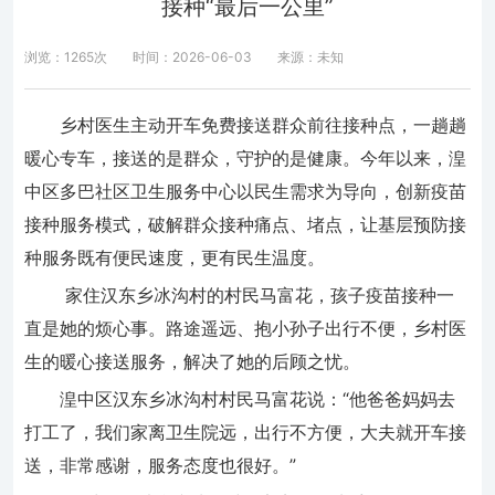
接种“最后一公里”
浏览：1265次
时间：2026-06-03
来源：未知
乡村医生主动开车免费接送群众前往接种点，一趟趟
暖心专车，接送的是群众，守护的是健康。今年以来，湟
中区多巴社区卫生服务中心以民生需求为导向，创新疫苗
接种服务模式，破解群众接种痛点、堵点，让基层预防接
种服务既有便民速度，更有民生温度。
家住汉东乡冰沟村的村民马富花，孩子疫苗接种一
直是她的烦心事。路途遥远、抱小孙子出行不便，乡村医
生的暖心接送服务，解决了她的后顾之忧。
湟中区汉东乡冰沟村村民马富花说：“他爸爸妈妈去
打工了，我们家离卫生院远，出行不方便，大夫就开车接
送，非常感谢，服务态度也很好。”